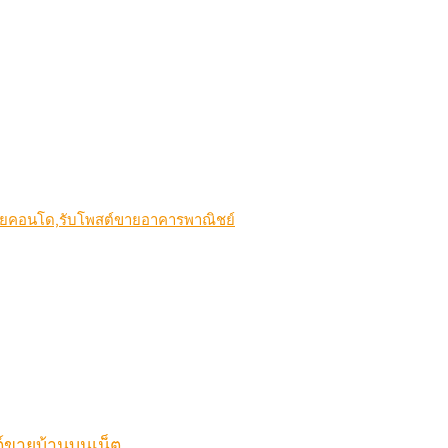
ขายคอนโด,รับโพสต์ขายอาคารพาณิชย์
์ขายบ้านบนเน็ต