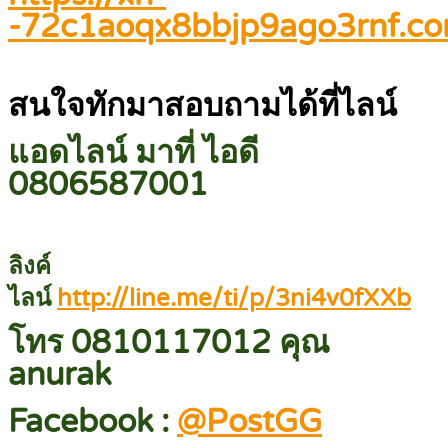
-72c1aoqx8bbjp9ago3rnf.c
สนใจทักมาสอบถามได้ที่ไลน์
แอดไลน์ มาที่ ไอดี
0806587001
ลิงค์
ไลน์
http://line.me/ti/p/3ni4v0fXXb
โทร 0810117012 คุณ
anurak
Facebook :
@PostGG