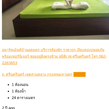
อพาร์ทเม้นท์บ้านอุดมพร บริการห้องพัก ราคาถูก เงียบสงบปลอดภัย
พร้อมเฟอร์นิเจอร์ ซอยอยู่ฝั่งตรงข้าม สมิติเวช ศรีนครินทร์ โทร 062-
2263653
ถ. ศรีนครินทร์ เขตสวนหลวง กรุงเทพมหานคร
Details
1
ห้องนอน
1
ห้องน้ำ
24
ตารางเมตร
2 ปี ago