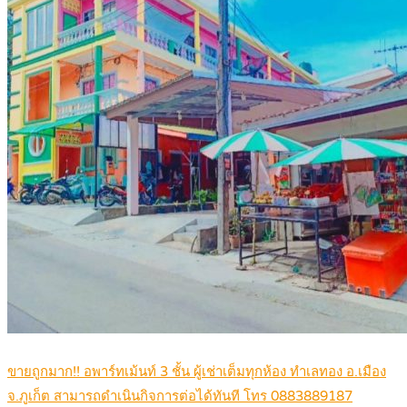
ขายถูกมาก!! อพาร์ทเม้นท์ 3 ชั้น ผู้เช่าเต็มทุกห้อง ทำเลทอง อ.เมือง
จ.ภูเก็ต สามารถดำเนินกิจการต่อได้ทันที โทร 0883889187