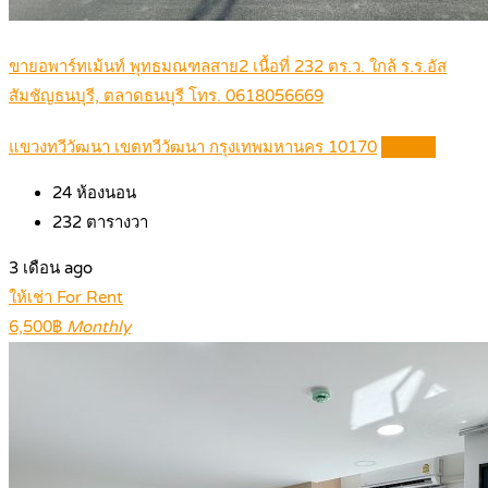
ขายอพาร์ทเม้นท์ พุทธมณฑลสาย2 เนื้อที่ 232 ตร.ว. ใกล้ ร.ร.อัส
สัมชัญธนบุรี, ตลาดธนบุรี โทร. 0618056669
แขวงทวีวัฒนา เขตทวีวัฒนา กรุงเทพมหานคร 10170
Details
24
ห้องนอน
232
ตารางวา
3 เดือน ago
ให้เช่า For Rent
6,500฿
Monthly