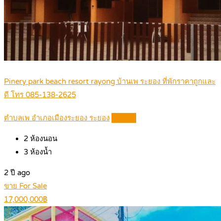
Pinery park beach resort rayong บ้านเพ ระยอง ที่พักราคาถูกและ
ดี โทร 085-138-2625
ตำบลเพ อำเภอเมืองระยอง ระยอง
Details
2
ห้องนอน
3
ห้องน้ำ
2 ปี ago
ขาย For Sale
17,000,000฿