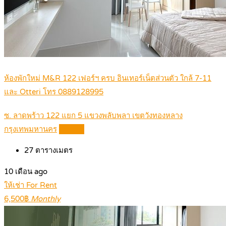
ห้องพักใหม่ M&R 122 เฟอร์ฯ ครบ อินเทอร์เน็ตส่วนตัว ใกล้ 7-11
และ Otteri โทร 0889128995
ซ. ลาดพร้าว 122 แยก 5 แขวงพลับพลา เขตวังทองหลาง
กรุงเทพมหานคร
Details
27
ตารางเมตร
10 เดือน ago
ให้เช่า For Rent
6,500฿
Monthly