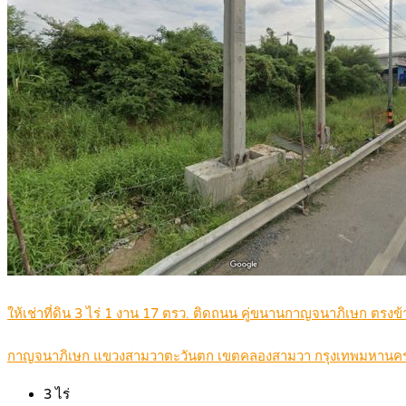
ให้เช่าที่ดิน 3 ไร่ 1 งาน 17 ตรว. ติดถนน คู่ขนานกาญจนาภิเษก ต
กาญจนาภิเษก แขวงสามวาตะวันตก เขตคลองสามวา กรุงเทพมหานค
3
ไร่