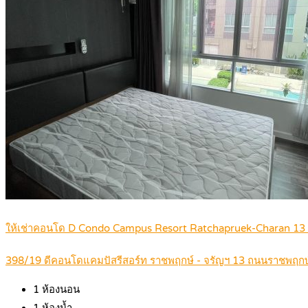
ให้เช่าคอนโด D Condo Campus Resort Ratchapruek-Charan 13
398/19 ดีคอนโดแคมปัสรีสอร์ท ราชพฤกษ์ - จรัญฯ 13 ถนนราชพฤก
1
ห้องนอน
1
ห้องน้ำ