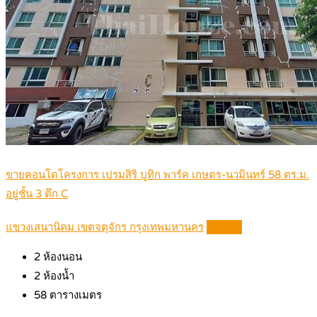
ขายคอนโดโครงการ เปรมสิริ บูทิก พาร์ค เกษตร-นวมินทร์ 58 ตร.ม.
อยู่ชั้น 3 ตึก C
แขวงเสนานิคม เขตจตุจักร กรุงเทพมหานคร
Details
2
ห้องนอน
2
ห้องน้ำ
58
ตารางเมตร