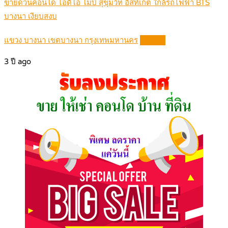
ขายด่วนคอนโด ไอดีโอ โมบิ สุขุมวิท อีสท์เกต ใกล้รถไฟฟ้า BTS
บางนา เงียบสงบ
แขวง บางนา เขตบางนา กรุงเทพมหานคร
Details
3 ปี ago