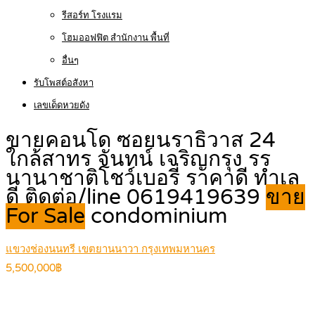
รีสอร์ท โรงแรม
โฮมออฟฟิต สำนักงาน พื้นที่
อื่นๆ
รับโพสต์อสังหา
เลขเด็ดหวยดัง
ขายคอนโด ซอยนราธิวาส 24
ใกล้สาทร จันทน์ เจริญกรุง รร
นานาชาติโชว์เบอรี่ ราคาดี ทำเล
ดี ติดต่อ/line 0619419639
ขาย
For Sale
condominium
แขวงช่องนนทรี เขตยานนาวา กรุงเทพมหานคร
5,500,000฿