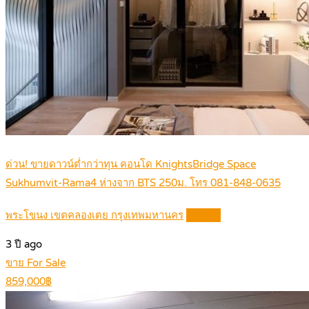
ด่วน! ขายดาวน์ต่ำกว่าทุน คอนโด KnightsBridge Space
Sukhumvit-Rama4 ห่างจาก BTS 250ม. โทร 081-848-0635
พระโขนง เขตคลองเตย กรุงเทพมหานคร
Details
3 ปี ago
ขาย For Sale
859,000฿