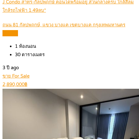
J Condo สาทร-กัลปพฤกษ์ คอนโดพร้อมอยู่ ส่วนกลางครบ ใกล้สีลม
ใกล้รถไฟฟ้า 1.49ลบ*
ถนน 81 กัลปพฤกษ์, แขวง บางแค เขตบางแค กรุงเทพมหานคร
Details
1
ห้องนอน
30
ตารางเมตร
3 ปี ago
ขาย For Sale
2,890,000฿