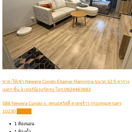
ขาย-ให้เช่า Newera Condo Ekamai-Ramintra ขนาด 32.5 ตาราง
เมตร ชั้น 3 เฟอร์นิเจอร์ครบ โทร 0924463883
588 Newera Condo ถ. สุคนธสวัสดิ์ ลาดพร้าว กรุงเทพมหานคร
10230
Details
1
ห้องนอน
1
ห้องน้ำ