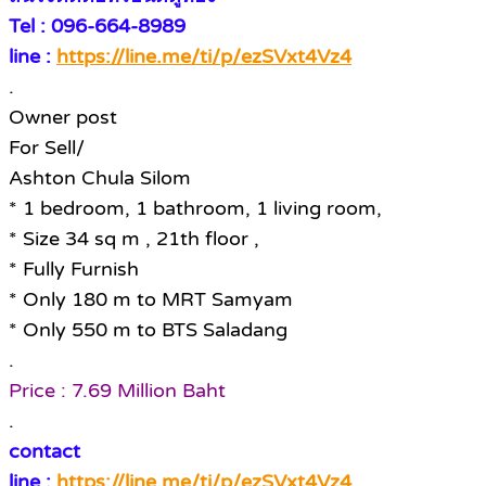
Tel : 096-664-8989
line :
https://line.me/ti/p/ezSVxt4Vz4
.
Owner post
For Sell/
Ashton Chula Silom
* 1 bedroom, 1 bathroom, 1 living room,
* Size 34 sq m , 21th floor ,
* Fully Furnish
* Only 180 m to MRT Samyam
* Only 550 m to BTS Saladang
.
Price : 7.69 Million Baht
.
contact
line :
https://line.me/ti/p/ezSVxt4Vz4