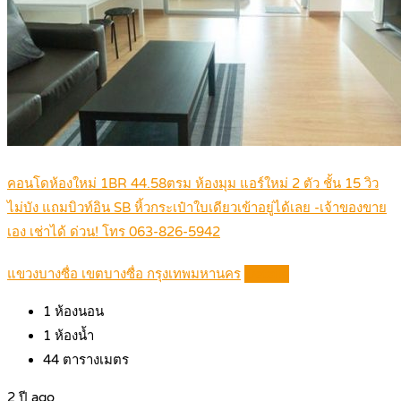
คอนโดห้องใหม่ 1BR 44.58ตรม ห้องมุม แอร์ใหม่ 2 ตัว ชั้น 15 วิว
ไม่บัง แถมบิวท์อิน SB หิ้วกระเป๋าใบเดียวเข้าอยู่ได้เลย -เจ้าของขาย
เอง เช่าได้ ด่วน! โทร 063-826-5942
แขวงบางซื่อ เขตบางซื่อ กรุงเทพมหานคร
Details
1
ห้องนอน
1
ห้องน้ำ
44
ตารางเมตร
2 ปี ago