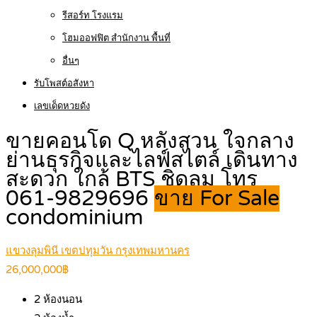
รีสอร์ท โรงแรม
โฮมออฟฟิต สำนักงาน พื้นที่
อื่นๆ
รับโพสต์อสังหา
เลขเด็ดหวยดัง
ขายคอนโด Q หลังสวน ใจกลาง
ย่านธุรกิจและไลฟ์สไตล์ เดินทาง
สะดวก ใกล้ BTS ชิดลม โทร
061-9829696
ขาย For Sale
condominium
แขวงลุมพินี เขตปทุมวัน กรุงเทพมหานคร
26,000,000฿
2
ห้องนอน