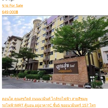
ขาย For Sale
649,000฿
คอนโด คูณสุขวิลล์ ถนนนวมินท์ ไกล้รถไฟฟ้า สายสีชมพู
รถไฟฟ้าMRT คู้บอน อยู่อาคารC ชั้น5 ซอยนวมินทร์ 157 โทร