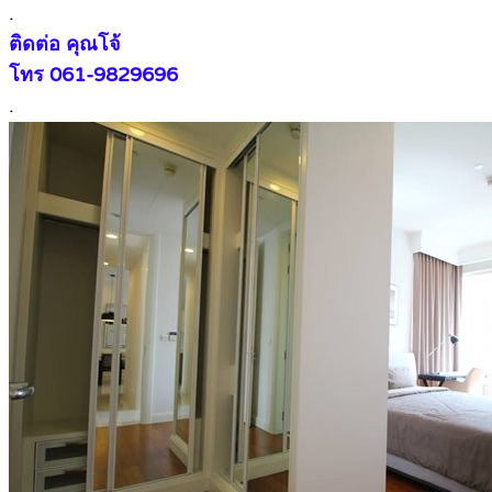
.
ติดต่อ คุณโจ้
โทร 061-9829696
.