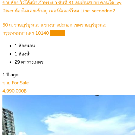
ขายห้อง วิวโค้งน้ำเจ้าพระยา ชั้นที่ 31 ลมเย็นสบาย คอนโด Ivy
River ห้องไม่เคยเข้าอยู่ เฟอร์นิเจอร์ใหม่ Line. secondno2
50 ถ. ราษฎร์บูรณะ แขวงบางปะกอก เขตราษฎร์บูรณะ
กรุงเทพมหานคร 10140
Details
1
ห้องนอน
1
ห้องน้ำ
29
ตารางเมตร
1 ปี ago
ขาย For Sale
4,990,000฿