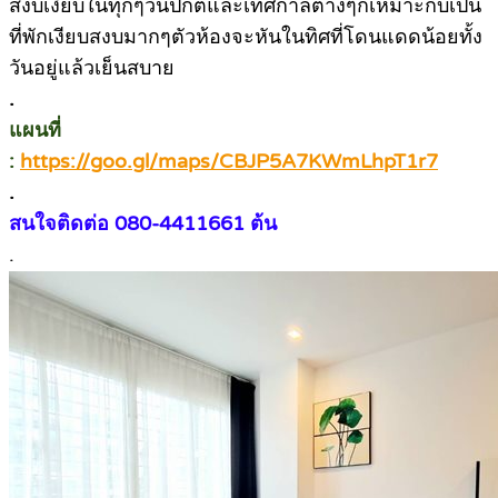
สงบเงียบในทุกๆวันปกติและเทศกาลต่างๆก็เหมาะกับเป็น
ที่พักเงียบสงบมากๆตัวห้องจะหันในทิศที่โดนแดดน้อยทั้ง
วันอยู่แล้วเย็นสบาย
.
แผนที่
:
https://goo.gl/maps/CBJP5A7KWmLhpT1r7
.
สนใจติดต่อ 080-4411661 ต้น
.