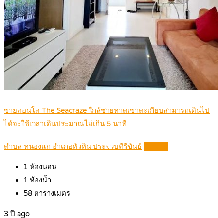
ขายคอนโด The Seacraze ใกล้ชายหาดเขาตะเกียบสามารถเดินไป
ได้จะใช้เวลาเดินประมาณไม่เกิน 5 นาที
ตำบล หนองแก อำเภอหัวหิน ประจวบคีรีขันธ์
Details
1
ห้องนอน
1
ห้องน้ำ
58
ตารางเมตร
3 ปี ago