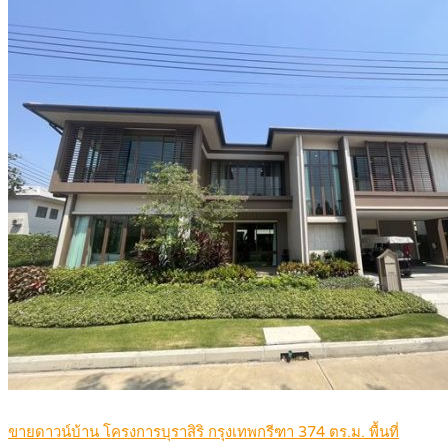
ขายดาวน์บ้าน โครงการบุราสิริ กรุงเทพกรีฑา 374 ตร.ม. พื้นที่