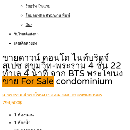
รีสอร์ท โรงแรม
โฮมออฟฟิต สำนักงาน พื้นที่
อื่นๆ
รับโพสต์อสังหา
เลขเด็ดหวยดัง
ขายดาวน์ คอนโด ไนท์บริดจ์
สเปซ สุขุมวิท-พระราม 4 ชั้น 22
ทำเล 4 นาที จาก BTS พระโขนง
ขาย For Sale
condominium
ถ. พระราม 4 พระโขนง เขตคลองเตย กรุงเทพมหานคร
794,500฿
1
ห้องนอน
1
ห้องน้ำ