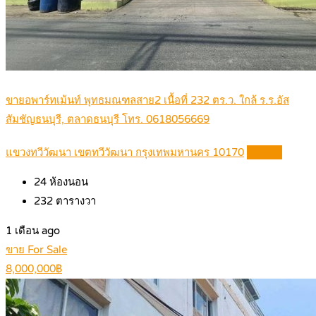
ขายอพาร์ทเม้นท์ พุทธมณฑลสาย2 เนื้อที่ 232 ตร.ว. ใกล้ ร.ร.อัส
สัมชัญธนบุรี, ตลาดธนบุรี โทร. 0618056669
แขวงทวีวัฒนา เขตทวีวัฒนา กรุงเทพมหานคร 10170
Details
24
ห้องนอน
232
ตารางวา
1 เดือน ago
ขาย For Sale
8,000,000฿