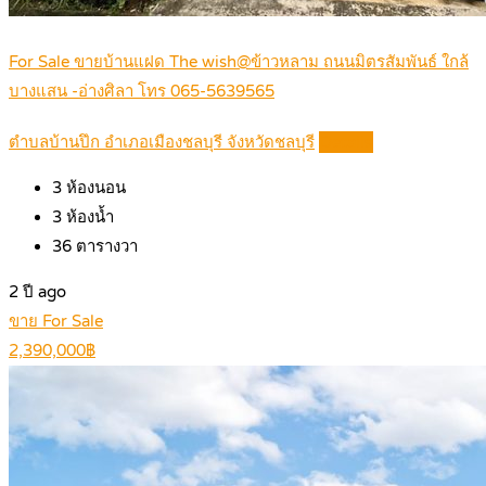
For Sale ขายบ้านแฝด The wish@ข้าวหลาม ถนนมิตรสัมพันธ์ ใกล้
บางแสน -อ่างศิลา โทร 065-5639565
ตำบลบ้านปึก อำเภอเมืองชลบุรี จังหวัดชลบุรี
Details
3
ห้องนอน
3
ห้องน้ำ
36
ตารางวา
2 ปี ago
ขาย For Sale
2,390,000฿