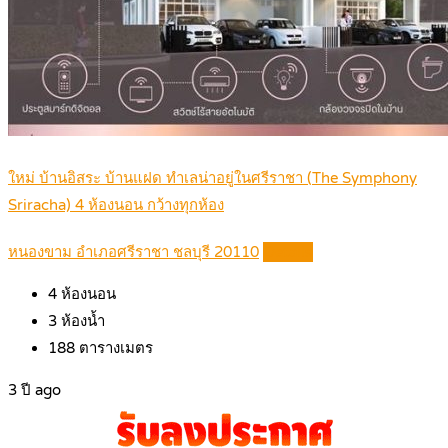
ใหม่ บ้านอิสระ บ้านแฝด ทำเลน่าอยู่ในศรีราชา (The Symphony
Sriracha) 4 ห้องนอน กว้างทุกห้อง
หนองขาม อำเภอศรีราชา ชลบุรี 20110
Details
4
ห้องนอน
3
ห้องน้ำ
188
ตารางเมตร
3 ปี ago