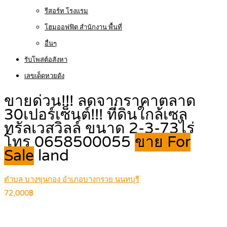
รีสอร์ท โรงแรม
โฮมออฟฟิต สำนักงาน พื้นที่
อื่นๆ
รับโพสต์อสังหา
เลขเด็ดหวยดัง
ขายด่วน!!! ลดจากราคาตลาด
30เปอร์เซ็นต์!!! ที่ดินใกล้เซล
ทรัลเวสวิลล์ ขนาด 2-3-73ไร่
โทร 0658500055
ขาย For
Sale
land
ตำบล บางขุนกอง อำเภอบางกรวย นนทบุรี
72,000฿