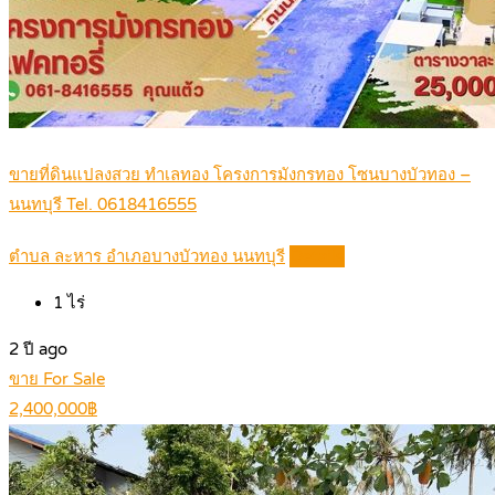
ขายที่ดินแปลงสวย ทำเลทอง โครงการมังกรทอง โซนบางบัวทอง –
นนทบุรี Tel. 0618416555
ตำบล ละหาร อำเภอบางบัวทอง นนทบุรี
Details
1
ไร่
2 ปี ago
ขาย For Sale
2,400,000฿