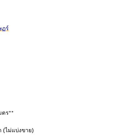
ษฏร์
เมตร**
(ไม่แบ่งขาย)