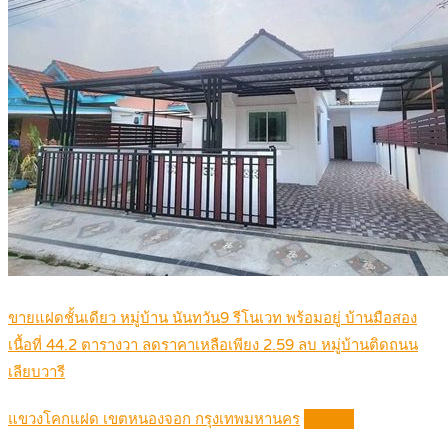
ขายแฝดชั้นเดียว หมู่บ้าน นันทวัน9 รีโนเวท พร้อมอยู่ บ้านมือสอง
เนื้อที่ 44.2 ตารางวา ลดราคาเหลือเพียง 2.59 ลบ หมู่บ้านติดถนน
เลียบวารี
แขวงโคกแฝด เขตหนองจอก กรุงเทพมหานคร
Details