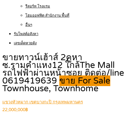
รีสอร์ท โรงแรม
โฮมออฟฟิต สำนักงาน พื้นที่
อื่นๆ
รับโพสต์อสังหา
เลขเด็ดหวยดัง
ขายทาวน์เฮ้าส์ 2คูหา
ซ.รามคำแหง12 ใกล้The Mall
รถไฟฟ้าผ่านหน้าซอย ติดต่อ/line
0619419639
ขาย For Sale
Townhouse, Townhome
แขวงหัวหมาก เขตบางกะปิ กรุงเทพมหานคร
22,000,000฿