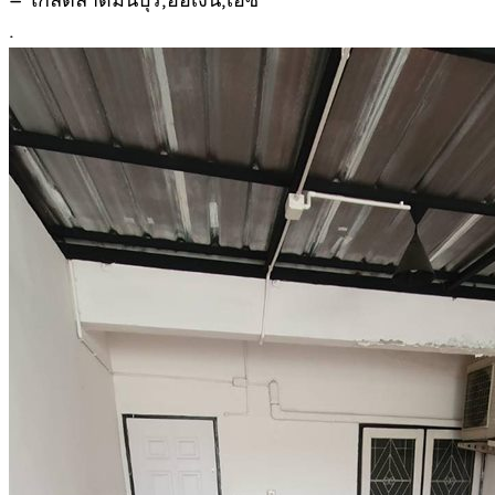
– ใกล้ตลาดมีนบุรี,ออเงิน,เอซี
.