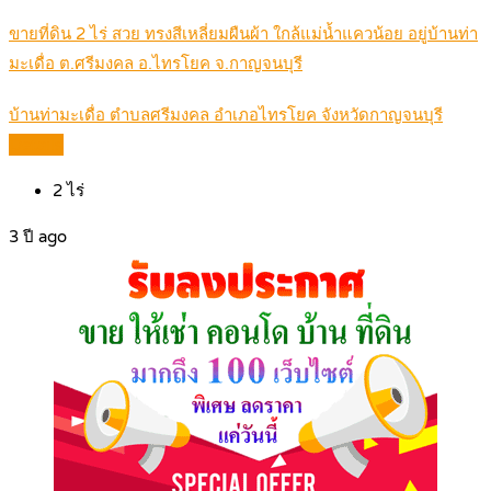
ขายที่ดิน 2 ไร่ สวย ทรงสีเหลี่ยมผืนผ้า ใกล้แม่น้ำแควน้อย อยู่บ้านท่า
มะเดื่อ ต.ศรีมงคล อ.ไทรโยค จ.กาญจนบุรี
บ้านท่ามะเดื่อ ตำบลศรีมงคล อำเภอไทรโยค จังหวัดกาญจนบุรี
Details
2
ไร่
3 ปี ago