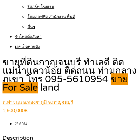
รีสอร์ท โรงแรม
โฮมออฟฟิต สำนักงาน พื้นที่
อื่นๆ
รับโพสต์อสังหา
เลขเด็ดหวยดัง
ขายที่ดินกาญจนบุรี ทำเลดี ติด
แม่น้ำแควน้อย ติดถนน ท่ามกลาง
ภูเขา โทร 095-5610954
ขาย
For Sale
land
ต.ท่าขนุน อ.ทองผาภูมิ จ.กาญจนบุรี
1,600,000฿
2
งาน
Description