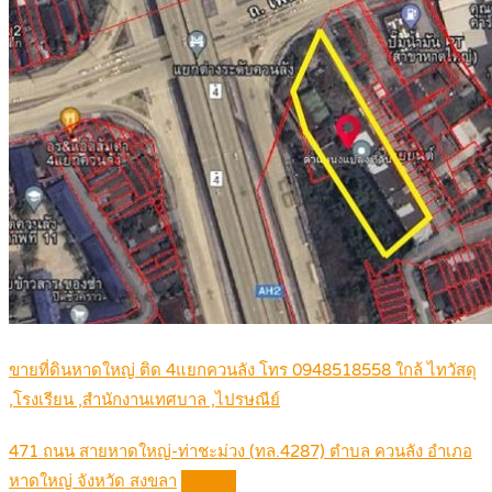
ขายที่ดินหาดใหญ่ ติด 4แยกควนลัง โทร 0948518558 ใกล้ ไทวัสดุ
,โรงเรียน ,สำนักงานเทศบาล ,ไปรษณีย์
471 ถนน สายหาดใหญ่-ท่าชะม่วง (ทล.4287) ตำบล ควนลัง อำเภอ
หาดใหญ่ จังหวัด สงขลา
Details