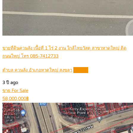
ขายที่ดินควนลัง เนื้อที่ 1 ไร่ 2 งาน ใกล้ไทยวัสดุ สาขาหาดใหญ่ ติด
ถนนใหญ่ โทร 085-7412733
ตำบล ควนลัง อำเภอหาดใหญ่ สงขลา
Details
3 ปี ago
ขาย For Sale
58,000,000฿