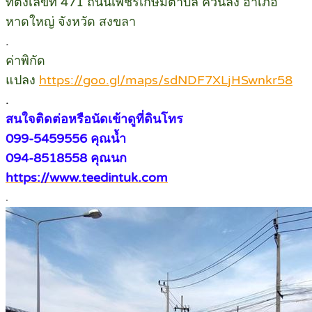
ที่ตั้งเลขที่ 471 ถนนเพชรเกษมตำบล ควนลัง อำเภอ
หาดใหญ่ จังหวัด สงขลา
.
ค่าพิกัด
แปลง
https://goo.gl/maps/sdNDF7XLjHSwnkr58
.
สนใจติดต่อหรือนัดเข้าดูที่ดินโทร
099-5459556 คุณน้ำ
094-8518558 คุณนก
https://www.teedintuk.com
.