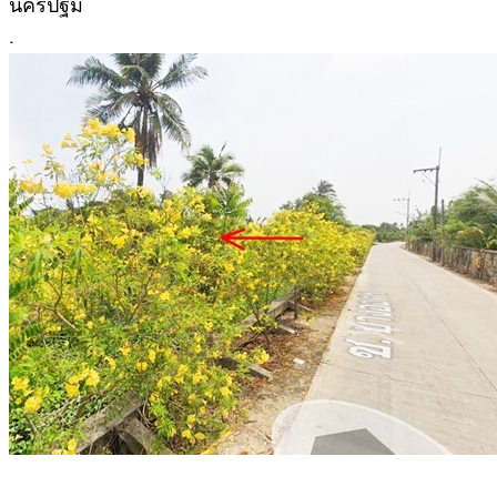
นครปฐม
.
.