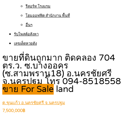
รีสอร์ท โรงแรม
โฮมออฟฟิต สำนักงาน พื้นที่
อื่นๆ
รับโพสต์อสังหา
เลขเด็ดหวยดัง
ขายที่ดินถูกมาก ติดคลอง 704
ตร.ว. ซ.บางออคร
(ซ.สามพราน18) อ.นครชัยศรี
จ.นครปฐม โทร 094-8518558
ขาย For Sale
land
ต.ขุนแก้ว อ.นครชัยศรี จ.นครปฐม
7,500,000฿