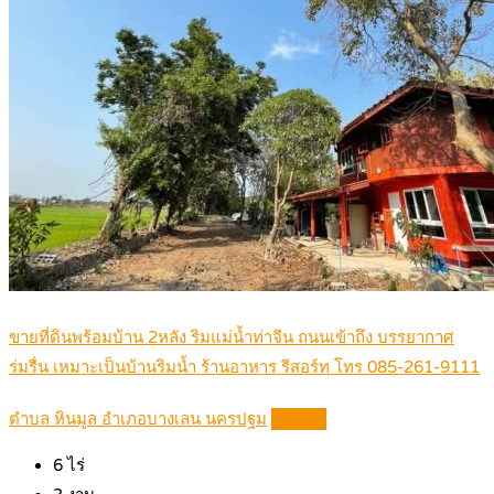
ขายที่ดินพร้อมบ้าน 2หลัง ริมแม่น้ำท่าจีน ถนนเข้าถึง บรรยากาศ
ร่มรื่น เหมาะเป็นบ้านริมน้ำ ร้านอาหาร รีสอร์ท โทร 085-261-9111
ตำบล หินมูล อำเภอบางเลน นครปฐม
Details
6
ไร่