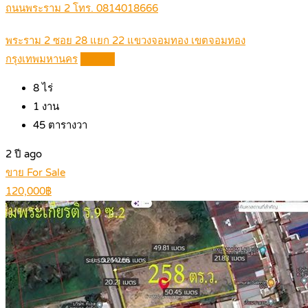
ถนนพระราม 2 โทร. 0814018666
พระราม 2 ซอย 28 แยก 22 แขวงจอมทอง เขตจอมทอง
กรุงเทพมหานคร
Details
8
ไร่
1
งาน
45
ตารางวา
2 ปี ago
ขาย For Sale
120,000฿