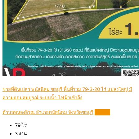
ขายที่ดินเปล่า พนัสนิคม ชลบุรี พื้นที่รวม 79-3-20 ไร่ แปลงใหญ่ มี
ความอุดมสมบูรณ์ ระบบน้ำ-ไฟฟ้าเข้าถึง
ตำบลหนองอิรุณ อำเภอพนัสนิคม จังหวัดชลบุรี
Details
79
ไร่
3
งาน