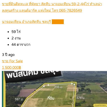
ขายที่ดินติดทะเล ที่พัทยา สัตหีบ นาจอมเทียน 59-2-44ไร่ ทำเลน่า
ลงทุนสร้าง แลนด์มาร์ค แห่งใหม่ โทร 065-7826549
นาจอมเทียน อำเภอสัตหีบ ชลบุรี
Details
59
ไร่
2
งาน
44
ตารางวา
3 ปี ago
ขาย For Sale
1,500,000฿