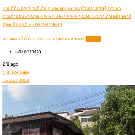
ขายที่ดิน ตรงข้ามอิเกีย ซ.decathron หมู่บ้านทุ่งเศรษฐี บางนา
รามคำแหง 2ขนาด ซอย37 และซอย39 ขนาด 120วา ทำเลดีราคาดี
ที่สุด ติดต่อ/line 0619419639
แขวงดอกไม้ เขต ประเวศ กรุงเทพมหานคร
Details
120
ตารางวา
2 ปี ago
ขาย For Sale
16,330,000฿