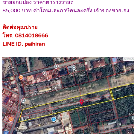
ขายยกแปลง ราคาตารางวาละ
85,000 บาท ค่าโอนและภาษีคนละครึ่ง เจ้าของขายเอง
ติดต่อคุณปราย
โทร. 0814018666
LINE ID. paihiran