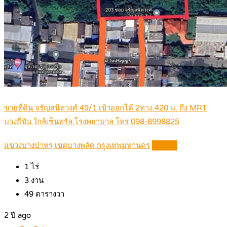
ขายที่ดิน จรัญสนิทวงศ์ 49/1 เข้าออกได้ 2ทาง 420 ม. ถึง MRT
บางยี่ขัน ใกล้เซ็นทรัล,โรงพยาบาล โทร 098-8998825
แขวงบางบำหรุ เขตบางพลัด กรุงเทพมหานคร
Details
1
ไร่
3
งาน
49
ตารางวา
2 ปี ago