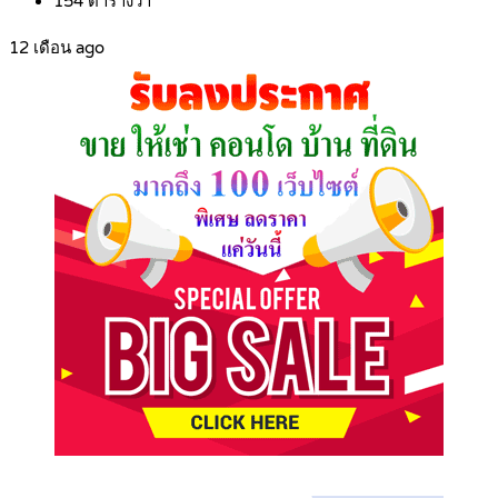
154
ตารางวา
12 เดือน ago