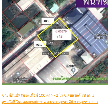
ขายที่ดินพื้ที่สีม่วง เนื้อที่ 100 ตรว.- 2 ไร่ ซ.สุขสวัสดิ์ 78 ถนน
สุขสวัสดิ์ ในคลองบางปลากด อ.พระสมุทรเจดีย์ จ.สมุทรปราการ