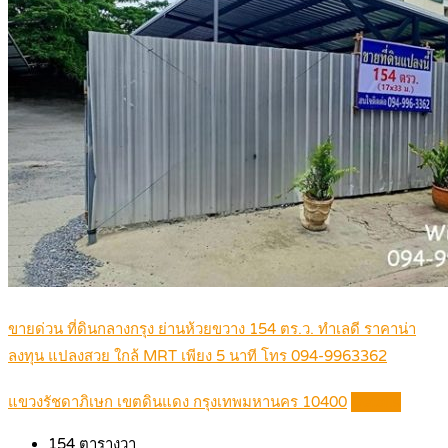
ขายด่วน ที่ดินกลางกรุง ย่านห้วยขวาง 154 ตร.ว. ทำเลดี ราคาน่า
ลงทุน แปลงสวย ใกล้ MRT เพียง 5 นาที โทร 094-9963362
แขวงรัชดาภิเษก เขตดินแดง กรุงเทพมหานคร 10400
Details
154
ตารางวา