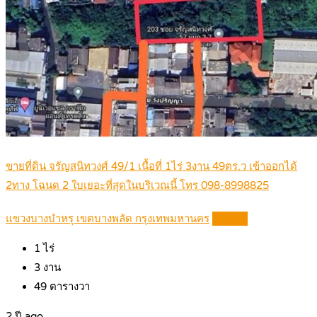
ขายที่ดิน จรัญสนิทวงศ์ 49/1 เนื้อที่ 1ไร่ 3งาน 49ตร.ว เข้าออกได้
2ทาง โฉนด 2 ใบเยอะที่สุดในบริเวณนี้ โทร 098-8998825
แขวงบางบำหรุ เขตบางพลัด กรุงเทพมหานคร
Details
1
ไร่
3
งาน
49
ตารางวา
2 ปี ago