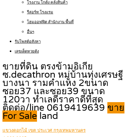
โรงงาน โกดัง คลังสินค้า
รีสอร์ท โรงแรม
โฮมออฟฟิต สำนักงาน พื้นที่
อื่นๆ
รับโพสต์อสังหา
เลขเด็ดหวยดัง
ขายที่ดิน ตรงข้ามอิเกีย
ซ.decathron หมู่บ้านทุ่งเศรษฐี
บางนา รามคำแหง 2ขนาด
ซอย37 และซอย39 ขนาด
120วา ทำเลดีราคาดีที่สุด
ติดต่อ/line 0619419639
ขาย
For Sale
land
แขวงดอกไม้ เขต ประเวศ กรุงเทพมหานคร