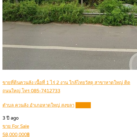
ขายที่ดินควนลัง เนื้อที่ 1 ไร่ 2 งาน ใกล้ไทยวัสดุ สาขาหาดใหญ่ ติด
ถนนใหญ่ โทร 085-7412733
ตำบล ควนลัง อำเภอหาดใหญ่ สงขลา
Details
3 ปี ago
ขาย For Sale
58,000,000฿