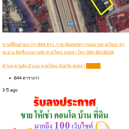
ขายที่ดินสวยมากๆ 844 ตรว. ราคาพิเศษสุดๆ ถนนสายหาดใหญ่-ท่า
ชะม่วง ติดสี่แยกควนลัง หาดใหญ่ สงขลา โทร 094-8518558
ตำบล ควนลัง อำเภอ หาดใหญ่ จังหวัด สงขลา
Details
844
ตารางวา
3 ปี ago