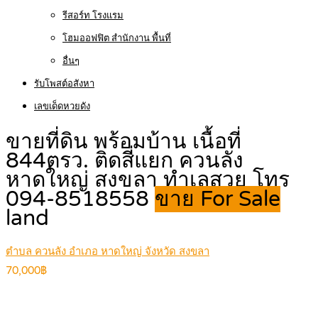
รีสอร์ท โรงแรม
โฮมออฟฟิต สำนักงาน พื้นที่
อื่นๆ
รับโพสต์อสังหา
เลขเด็ดหวยดัง
ขายที่ดิน พร้อมบ้าน เนื้อที่
844ตรว. ติดสี่แยก ควนลัง
หาดใหญ่ สงขลา ทำเลสวย โทร
094-8518558
ขาย For Sale
land
ตำบล ควนลัง อำเภอ หาดใหญ่ จังหวัด สงขลา
70,000฿