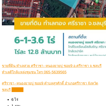
ขายที่ดิน ทำเลสวย ศรีราชา -หนองยายบู่ ซอย9 อ.ศรีราชา จ.ชลบุรี
ทำเลดีใกล้แหล่งชุมชน โทร 065-5639565
ศรีราชา -หนองยายบู่ ซอย9 ตำบลสุรศักดิ์ อำเภอศรีราชา จังหวัด
ชลบุรี
Details
6
ไร่
1
งาน