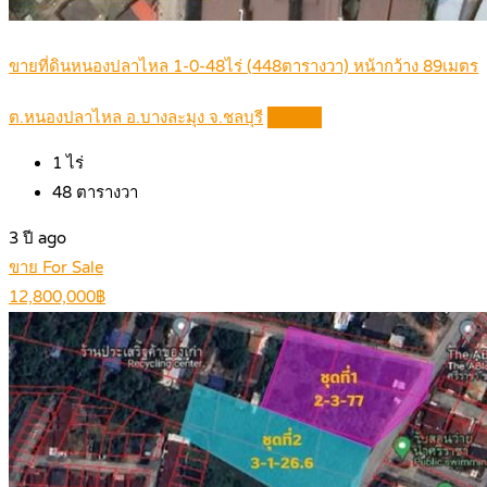
ขายที่ดินหนองปลาไหล 1-0-48ไร่ (448ตารางวา) หน้ากว้าง 89เมตร
ต.หนองปลาไหล อ.บางละมุง จ.ชลบุรี
Details
1
ไร่
48
ตารางวา
3 ปี ago
ขาย For Sale
12,800,000฿