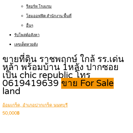
รีสอร์ท โรงแรม
โฮมออฟฟิต สำนักงาน พื้นที่
อื่นๆ
รับโพสต์อสังหา
เลขเด็ดหวยดัง
ขายที่ดิน ราชพฤกษ์ ใกล้ รร.เด่น
หล้า พร้อมบ้าน 1หลัง ปากซอย
เป็น chic republic โทร
0619419639
ขาย For Sale
land
อ้อมเกร็ด, อำเภอปากเกร็ด นนทบุรี
50,000฿