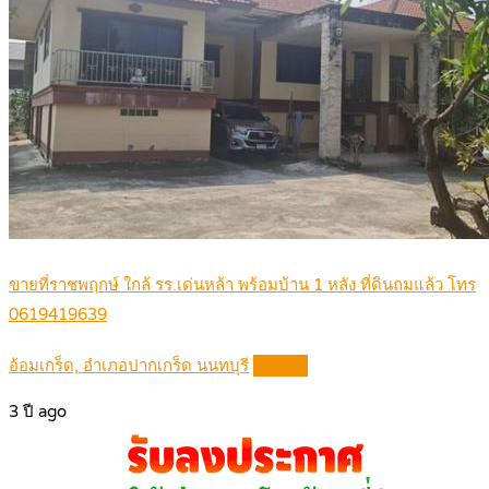
ขายที่ราชพฤกษ์ ใกล้ รร.เด่นหล้า พร้อมบ้าน 1 หลัง ที่ดินถมแล้ว โทร
0619419639
อ้อมเกร็ด, อำเภอปากเกร็ด นนทบุรี
Details
3 ปี ago