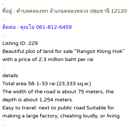
.
ที่อยู่ : ตำบลคลองหก อำเภอคลองหลวง ปทุมธานี 12120
.
ติดต่อ : คุณโอ 061-812-6459
.
Listing ID: 229
Beautiful plot of land for sale “Rangsit Klong Hok”
with a price of 2.3 million baht per rai
.
details
Total area 58-1-33 rai (23,333 sq.w.)
The width of the road is about 75 meters, the
depth is about 1,254 meters.
Easy to travel. next to public road Suitable for
making a large factory, cheating loudly, or living.
.