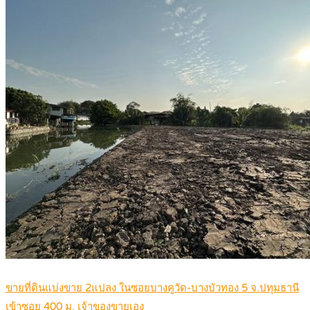
ขายที่ดินแบ่งขาย 2แปลง ในซอยบางคูวัด-บางบัวทอง 5 จ.ปทุมธานี
เข้าซอย 400 ม. เจ้าของขายเอง