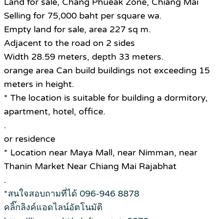
Land for sale, Chang Phueak Zone, Chiang Mai
Selling for 75,000 baht per square wa.
Empty land for sale, area 227 sq m.
Adjacent to the road on 2 sides
Width 28.59 meters, depth 33 meters.
orange area Can build buildings not exceeding 15
meters in height.
* The location is suitable for building a dormitory,
apartment, hotel, office.
.
or residence
* Location near Maya Mall, near Nimman, near
Thanin Market Near Chiang Mai Rajabhat
.
*สนใจสอบถามที่ได้ 096-946 8878
คลิ๊กลิงค์แอดไลน์อัตโนมัติ