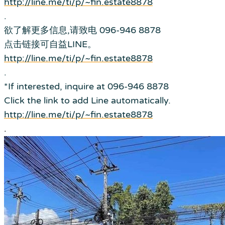
http://line.me/ti/p/~fin.estate8878
.
欲了解更多信息,请致电 096-946 8878
点击链接可自益LINE。
http://line.me/ti/p/~fin.estate8878
.
*If interested, inquire at 096-946 8878
Click the link to add Line automatically.
http://line.me/ti/p/~fin.estate8878
.