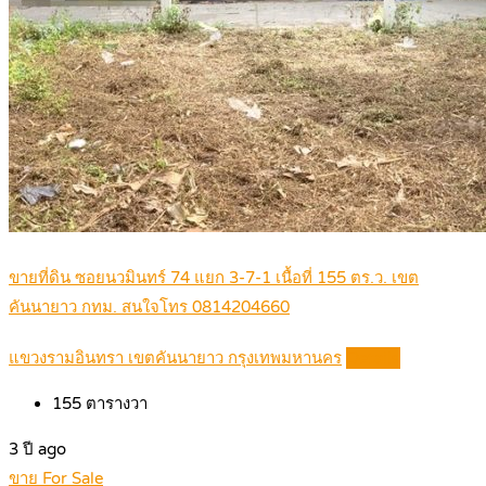
ขายที่ดิน ซอยนวมินทร์ 74 แยก 3-7-1 เนื้อที่ 155 ตร.ว. เขต
คันนายาว กทม. สนใจโทร 0814204660
แขวงรามอินทรา เขตคันนายาว กรุงเทพมหานคร
Details
155
ตารางวา
3 ปี ago
ขาย For Sale