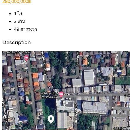
280,000,000฿
1
ไร่
3
งาน
49
ตารางวา
Description