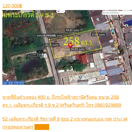
120,000฿
ขายที่ดินทำเลทอง 400 ม. ถึงรถไฟฟ้าสถานีศรีอุดม ขนาด 258
ตร.ว. เฉลิมพระเกียรติ ร.9 ซ.2 (ศรีนครินทร์) โทร 0981929899
52 เฉลิมพระเกียรติ รัชกาลที่ 9 ซอย 2 แขวงหนองบอน เขต ประเวศ
กรุงเทพมหานคร
Details