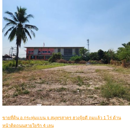
ขายที่ดิน อ.กระทุ่มแบน จ.สมุทรสาคร ฮวงจุ้ยดี ถมแล้ว 1 ไร่ ด้าน
หน้าติดถนนสายใยรัก 4 เลน