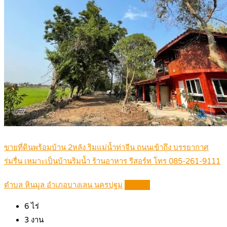
ขายที่ดินพร้อมบ้าน 2หลัง ริมแม่น้ำท่าจีน ถนนเข้าถึง บรรยากาศ
ร่มรื่น เหมาะเป็นบ้านริมน้ำ ร้านอาหาร รีสอร์ท โทร 085-261-9111
ตำบล หินมูล อำเภอบางเลน นครปฐม
Details
6
ไร่
3
งาน