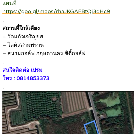
แผนที่
https://goo.gl/maps/rhaJKGAFBtQj3dHc9
.
สถานที่ใกล้เคียง
– วัดแก้วเจริญยศ
– โลตัสสามพราน
– สนามกอล์ฟ กฤษดานคร ซิตี้กอล์ฟ
.
สนใจติดต่อ เปรม
โทร : 0814853373
.