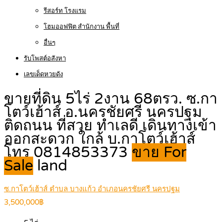
รีสอร์ท โรงแรม
โฮมออฟฟิต สำนักงาน พื้นที่
อื่นๆ
รับโพสต์อสังหา
เลขเด็ดหวยดัง
ขายที่ดิน 5ไร่ 2งาน 68ตรว. ซ.กา
โตว์เฮ้าส์ อ.นครชัยศรี นครปฐม
ติดถนน ที่สวย ทำเลดี เดินทางเข้า
ออกสะดวก ใกล้ บ.กาโตว์เฮ้าส์
โทร 0814853373
ขาย For
Sale
land
ซ.กาโตว์เฮ้าส์ ตำบล บางแก้ว อำเภอนครชัยศรี นครปฐม
3,500,000฿