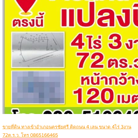
ขายที่ดิน ทางเข้าอำเภอนครชัยศรี ติดถนน 4 เลน ขนาด 4ไร่ 3งาน
72ต.ร.ว. โทร 0865166465