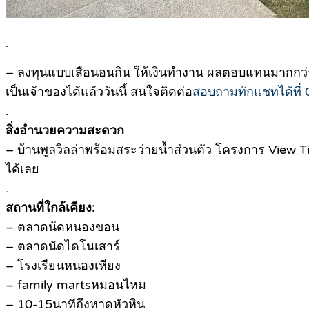
.
– ลงทุนแบบเสือนอนกิน ให้เงินทำงาน ผลตอบแทนมากกว่า 9% ต
เป็นเจ้าของได้แล้ววันนี้ สนใจติดต่อ
สอบถามทักแชทได้ที่
.
สิ่งอำนวยความสะดวก
– บ้านพูลวิลล่าพร้อมสระว่ายน้ำส่วนตัว โครงการ View Till
ได้เลย
.
สถานที่ใกล้เคียง:
– ตลาดนัดหนองขอน
– ตลาดนัดไดโนเสาร์
– โรงเรียนหนองเหียง
– family martsหมอนไหม
– 10-15นาทีถึงหาดหัวหิน