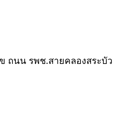
ญสุข ถนน รพช.สายคลองสระบัว