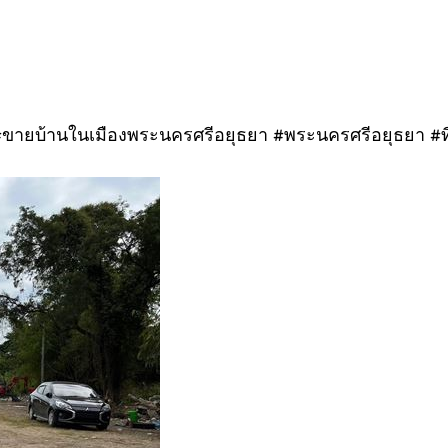
 #ขายบ้านในเมืองพระนครศรีอยุธยา #พระนครศรีอยุธยา #ที