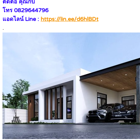
ติดต่อ คุณกิ๊บ
โทร 0829644796
แอดไลน์ Line :
https://lin.ee/d6hlBDt
.