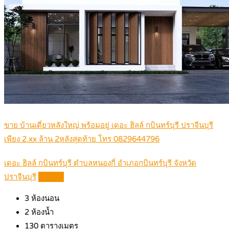
ขาย บ้านเดี่ยวหลังใหญ่ พร้อมอยู่ เดอะ ฮิลล์ กบินทร์บุรี ปราจีนบุรี
เพียง 2.xx ล้าน 2หลังสุดท้าย โทร 0829644796
เดอะ ฮิลล์ กบินทร์บุรี ตำบลหนองกี่ อำเภอกบินทร์บุรี จังหวัด
ปราจีนบุรี
Details
3
ห้องนอน
2
ห้องน้ำ
130
ตารางเมตร