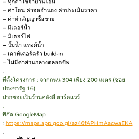
– ทุกค่าใช้จ่ายวันโอน
– ค่าโอน ค่าจดจำนอง ค่าประเมินราคา
– ค่าทำสัญญาซื้อขาย
– มิเตอร์น้ำ
– มิเตอร์ไฟ
– ปั๊มน้ำ แทงค์น้ำ
– เคาท์เตอร์ครัว build-in
– ไม่มีค่าส่วนกลางตลอดชีพ
.
ที่ตั้งโครงการ : จากถนน 304 เพียง 200 เมตร (ซอย
ประชารัฐ 16)
ปากซอยเป็นร้านคลังสี ฮาร์ดแวร์
.
พิกัด GoogleMap
:
https://maps.app.goo.gl/az46fAPHmAacwaEKA
.