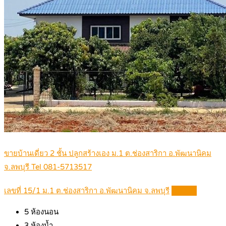
ขายบ้านเดี่ยว 2 ชั้น ปลูกสร้างเอง ม.1 ต.ช่องสาริกา อ.พัฒนานิคม
จ.ลพบุรี Tel 081-5713517
เลขที่ 15/1 ม.1 ต.ช่องสาริกา อ.พัฒนานิคม จ.ลพบุรี
Details
5
ห้องนอน
3
ห้องน้ำ