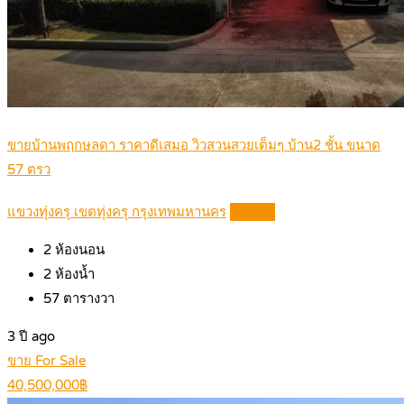
ขายบ้านพฤกษลดา ราคาดีเสมอ วิวสวนสวยเต็มๆ บ้าน2 ชั้น ขนาด
57 ตรว
แขวงทุ่งครุ เขตทุ่งครุ กรุงเทพมหานคร
Details
2
ห้องนอน
2
ห้องน้ำ
57
ตารางวา
3 ปี ago
ขาย For Sale
40,500,000฿