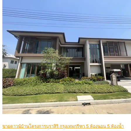
ขายดาวน์บ้านโครงการบุราสิริ กรุงเทพกรีฑา 5 ห้องนอน 5 ห้องน้ำ