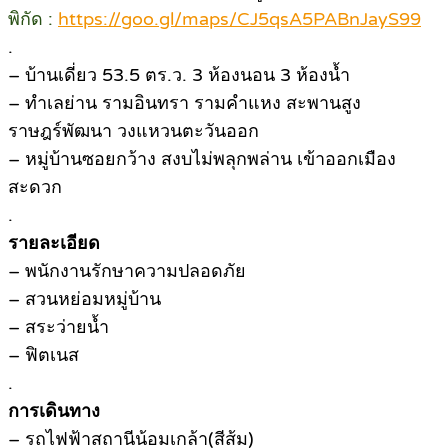
พิกัด :
https://goo.gl/maps/CJ5qsA5PABnJayS99
.
– บ้านเดี่ยว 53.5 ตร.ว. 3 ห้องนอน 3 ห้องน้ำ
– ทำเลย่าน รามอินทรา รามคำแหง สะพานสูง
ราษฎร์พัฒนา วงแหวนตะวันออก
– หมู่บ้านซอยกว้าง สงบไม่พลุกพล่าน เข้าออกเมือง
สะดวก
.
รายละเอียด
– พนักงานรักษาความปลอดภัย
– สวนหย่อมหมู่บ้าน
– สระว่ายน้ำ
– ฟิตเนส
.
การเดินทาง
– รถไฟฟ้าสถานีน้อมเกล้า(สีส้ม)