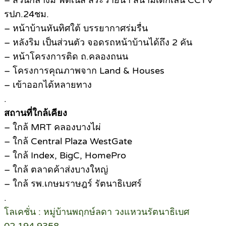
– ส่วนกลางมี ฟิตเนส สระว่ายน้ำ สนามเด็กเล่น CCTV
รปภ.24ชม.
– หน้าบ้านหันทิศใต้ บรรยากาศร่มรื่น
– หลังริม เป็นส่วนตัว จอดรถหน้าบ้านได้ถึง 2 คัน
– หน้าโครงการติด ถ.คลองถนน
– โครงการคุณภาพจาก Land & Houses
– เข้าออกได้หลายทาง
.
สถานที่ใกล้เคียง
– ใกล้ MRT คลองบางไผ่
– ใกล้ Central Plaza WestGate
– ใกล้ Index, BigC, HomePro
– ใกล้ ตลาดค้าส่งบางใหญ่
– ใกล้ รพ.เกษมราษฎร์ รัตนาธิเบศร์
.
โลเคชั่น : หมู่บ้านพฤกษ์ลดา วงแหวนรัตนาธิเบศ