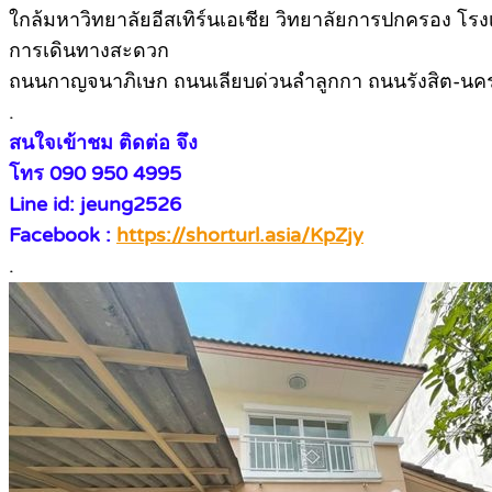
ใกล้มหาวิทยาลัยอีสเทิร์นเอเชีย วิทยาลัยการปกครอง โรงเรี
การเดินทางสะดวก
ถนนกาญจนาภิเษก ถนนเลียบด่วนลำลูกกา ถนนรังสิต-น
.
สนใจเข้าชม ติดต่อ จึง
โทร 090 950 4995
Line id: jeung2526
Facebook :
https://shorturl.asia/KpZjy
.