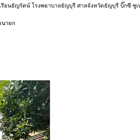
ยนธัญรัตน์ โรงพยาบาลธัญบุรี ศาลจังหวัดธัญบุรี บิ๊กซี ซูเป
ครนายก