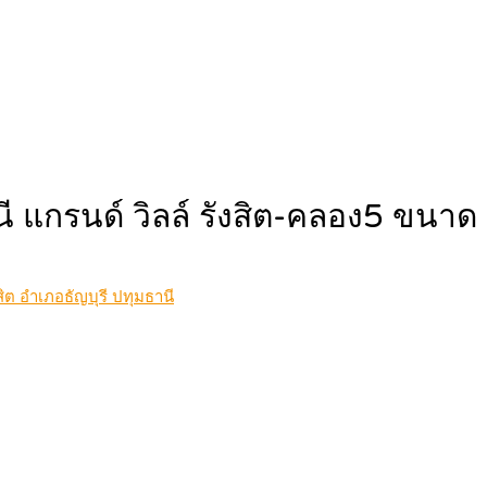
ธานี แกรนด์ วิลล์ รังสิต-คลอง5 ขน
ิต อำเภอธัญบุรี ปทุมธานี