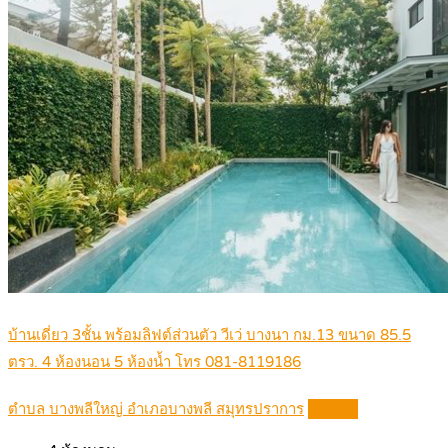
บ้านเดี่ยว 3ชั้น พร้อมลิฟต์ส่วนตัว วีเว่ บางนา กม.13 ขนาด 85.5
ตรว. 4 ห้องนอน 5 ห้องน้ำ โทร 081-8119186
ตำบล บางพลีใหญ่ อำเภอบางพลี สมุทรปราการ
Details