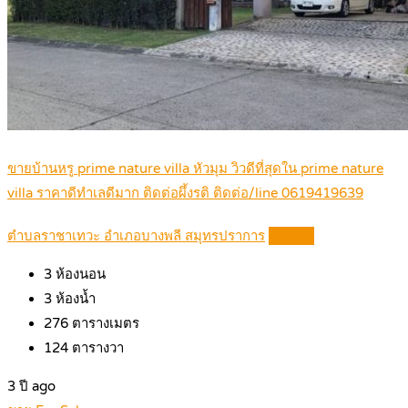
ขายบ้านหรู prime nature villa หัวมุม วิวดีที่สุดใน prime nature
villa ราคาดีทำเลดีมาก ติดต่อผึ้งรติ ติดต่อ/line 0619419639
ตำบลราชาเทวะ อำเภอบางพลี สมุทรปราการ
Details
3
ห้องนอน
3
ห้องน้ำ
276
ตารางเมตร
124
ตารางวา
3 ปี ago