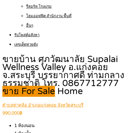
รีสอร์ท โรงแรม
โฮมออฟฟิต สำนักงาน พื้นที่
อื่นๆ
รับโพสต์อสังหา
เลขเด็ดหวยดัง
ขายบ้าน ศุภวัฒนาลัย Supalai
Wellness Valley อ.แก่งคอย
จ.สระบุรี บรรยากาศดี ท่ามกลาง
ธรรมชาติ โทร. 0867712777
ขาย For Sale
Home
ตำบลท่าคล้อ อำเภอแก่งคอย จังหวัดสระบุรี
990,000฿
1
ห้องนอน