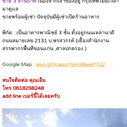
ขาย 3 ล้านบาท
เนื่องจากเจ้าของอยู่ กรุงเทพไม่มีเวลา
มาดูแล
ขายพร้อมผู้เช่า ปัจจุบันมีผู้เช่าเปิดร้านอาหาร
พิกัด : เป็นอาคารพาณิชย์ 3 ชั้น ตั้งอยู่ถนนเหล่านาดี
ถนนหมายเลข 2131 บ.พรสวรรค์ (เยื้องสำนักงาน
สรรพากรพื้นที่ขอนแก่น ,ศาลปกครอง )
Google Map :
goo.gl/maps/YoHX8xeiP722
สนใจติดต่อ คุณเอ็ม
โทร 0618298248
add line เบอร์นี้ได้เลยครับ