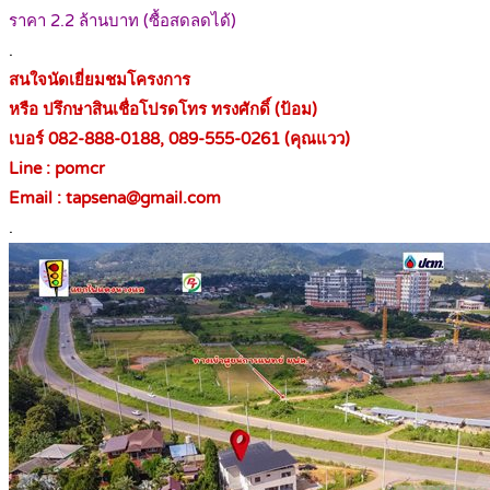
ราคา 2.2 ล้านบาท (ซื้อสดลดได้)
.
สนใจนัดเยี่ยมชมโครงการ
หรือ ปรึกษาสินเชื่อโปรดโทร ทรงศักดิ์ (ป้อม)
เบอร์ 082-888-0188, 089-555-0261 (คุณแวว)
Line : pomcr
Email : tapsena@gmail.com
.