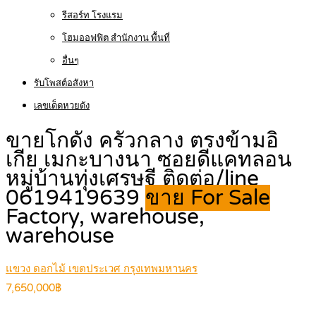
รีสอร์ท โรงแรม
โฮมออฟฟิต สำนักงาน พื้นที่
อื่นๆ
รับโพสต์อสังหา
เลขเด็ดหวยดัง
ขายโกดัง ครัวกลาง ตรงข้ามอิ
เกีย เมกะบางนา ซอยดีแคทลอน
หมู่บ้านทุ่งเศรษฐี ติดต่อ/line
0619419639
ขาย For Sale
Factory, warehouse,
warehouse
แขวง ดอกไม้ เขตประเวศ กรุงเทพมหานคร
7,650,000฿