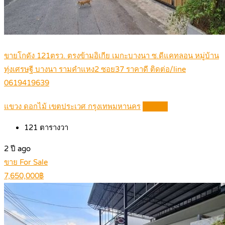
ขายโกดัง 121ตรว. ตรงข้ามอิเกีย เมกะบางนา ซ.ดีแคทลอน หมู่บ้าน
ทุ่งเศรษฐี บางนา รามคำแหง2 ซอย37 ราคาดี ติดต่อ/line
0619419639
แขวง ดอกไม้ เขตประเวศ กรุงเทพมหานคร
Details
121
ตารางวา
2 ปี ago
ขาย For Sale
7,650,000฿