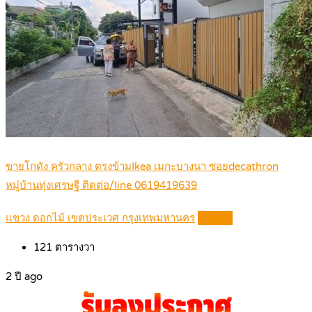
ขายโกดัง ครัวกลาง ตรงข้ามIkea เมกะบางนา ซอยdecathron
หมู่บ้านทุ่งเศรษฐี ติดต่อ/line 0619419639
แขวง ดอกไม้ เขตประเวศ กรุงเทพมหานคร
Details
121
ตารางวา
2 ปี ago