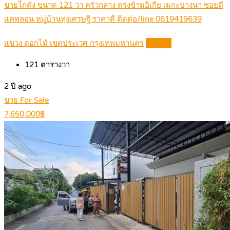
ขายโกดัง ขนาด 121 วา ครัวกลาง ตรงข้ามอิเกีย เมกะบางนา ซอยดี
แคทลอน หมู่บ้านทุ่งเศรษฐี ราคาดี ติดต่อ/line 0619419639
แขวง ดอกไม้ เขตประเวศ กรุงเทพมหานคร
Details
121
ตารางวา
2 ปี ago
ขาย For Sale
7,650,000฿