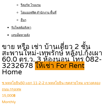
รีสอร์ท โรงแรม
โฮมออฟฟิต สำนักงาน พื้นที่
อื่นๆ
รับโพสต์อสังหา
เลขเด็ดหวยดัง
ขาย หรือ เช่า บ้านเดี่ยว 2 ชั้น
สะพานใหม่-เทพรักษ์ หลังป.กุ้งเผา
60.0 ตร.ว. 3 ห้องนอน โทร 082-
3232678
ให้เช่า For Rent
Home
ซ.พหลโยธิน50 แยก 11-2-2 ถ.พหลโยธิน เขตสายไหม แขวงคลอง
ถนน กรุงเทพ
15,000฿
Monthly