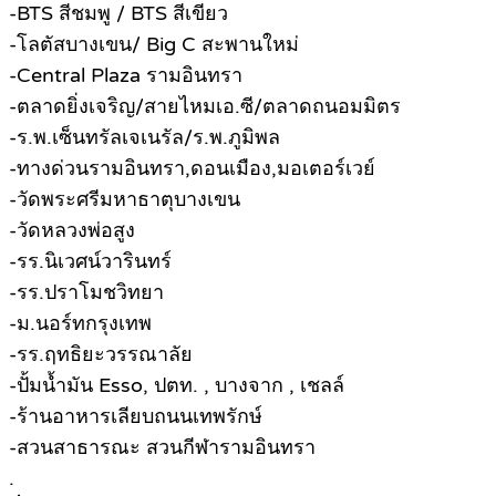
-BTS สีชมพู / BTS สีเขียว
-โลตัสบางเขน/ Big C สะพานใหม่
-Central Plaza รามอินทรา
-ตลาดยิ่งเจริญ/สายไหมเอ.ซี/ตลาดถนอมมิตร
-ร.พ.เซ็นทรัลเจเนรัล/ร.พ.ภูมิพล
-ทางด่วนรามอินทรา,ดอนเมือง,มอเตอร์เวย์
-วัดพระศรีมหาธาตุบางเขน
-วัดหลวงพ่อสูง
-รร.นิเวศน์วารินทร์
-รร.ปราโมชวิทยา
-ม.นอร์ทกรุงเทพ
-รร.ฤทธิยะวรรณาลัย
-ปั้มน้ำมัน Esso, ปตท. , บางจาก , เชลล์
-ร้านอาหารเลียบถนนเทพรักษ์
-สวนสาธารณะ สวนกีฬารามอินทรา
.