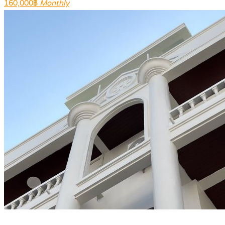
160,000฿
Monthly