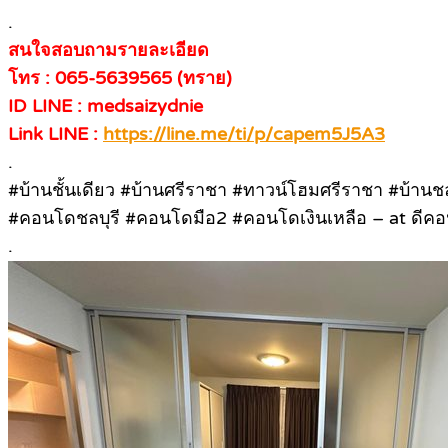
.
สนใจสอบถามรายละเอียด
โทร : 065-5639565 (ทราย)
ID LINE : medsaizydnie
Link LINE :
https://line.me/ti/p/capem5J5A3
.
#บ้านชั้นเดียว #บ้านศรีราชา #ทาวน์โฮมศรีราชา #บ
#คอนโดชลบุรี #คอนโดมือ2 #คอนโดเงินเหลือ – at ดีคอ
.