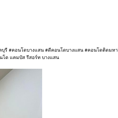
้านชลบุรี #คอนโดบางแสน #ดีคอนโดบางแสน #คอนโดติดมห
นโด แคมปัส รีสอร์ท บางแสน