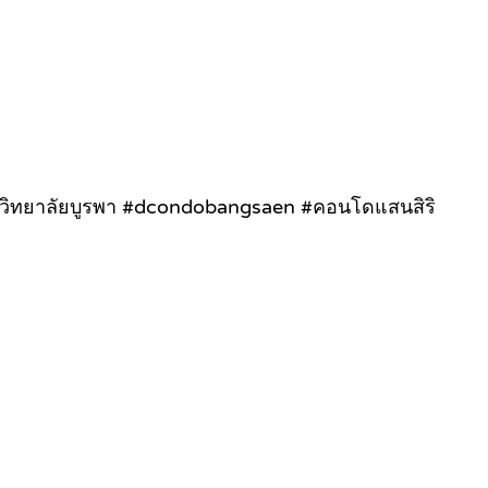
าวิทยาลัยบูรพา #dcondobangsaen #คอนโดแสนสิริ